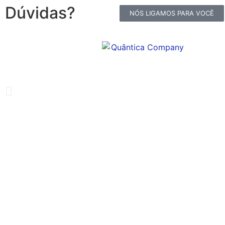
Dúvidas?
NÓS LIGAMOS PARA VOCÊ
Organização e excelên
A Quântica Company está comprometida em forne
real necessidade das indústrias e profissionais 
Saiba mais