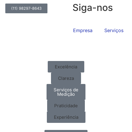
Siga-nos
(11) 98297-8643
Home
Empresa
Serviços
Excelência
cia
Clareza
Serviços de
cer o melhor treinamento do mercado e para isso temo
Medição
para que este nosso desejo se torne realidade
Praticidade
Experiência